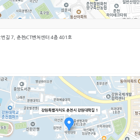
2번길 7, 춘천ICT벤처센터 4층 401호
강원특별자치도 춘천시 강원대학길 1