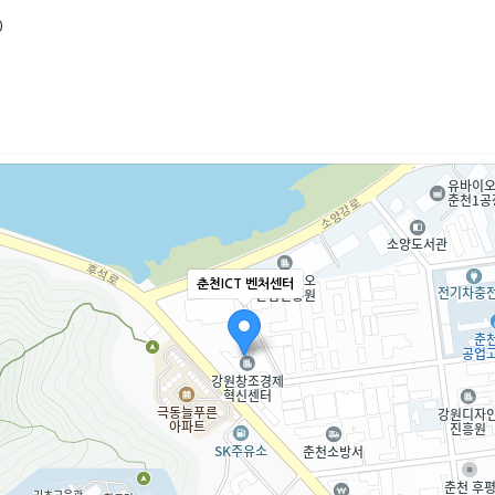
0
춘천ICT 벤처센터