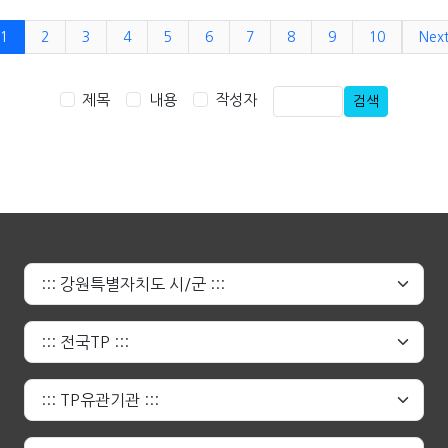
1
2
3
4
5
6
7
8
9
10
Nex
제목
내용
작성자
검색