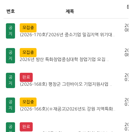
등
번호
제목
202
공
모집중
08-
지
(2026-170호)「2026년 중소기업 밀집지역 위기대..
202
공
모집중
08-
지
2026년 방산 특화창업중심대학 창업기업 모집 ..
202
공
완료
07-
지
(2026-168호) 평창군 그린바이오 기업지원사업 ..
202
공
모집중
07-
지
(2026-166호)(※재공고)2026년도 강원 지역특화..
202
공
완료
07-