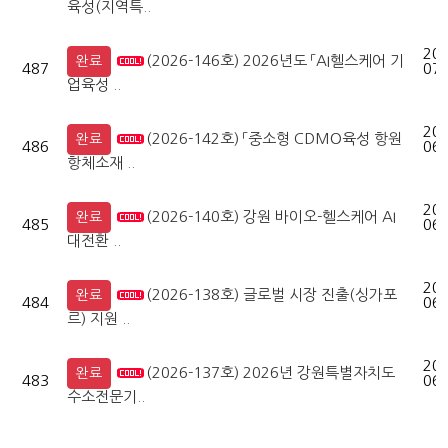
육성(지역특..
202
(2026-146호) 2026년도 「AI헬스케어 기
완료
487
07-
업육성 ..
202
(2026-142호) 「중소형 CDMO육성 항원
완료
486
06-
항체소재 ..
202
(2026-140호) 강원 바이오-헬스케어 AI
완료
485
06-
대전환 ..
202
(2026-138호) 글로벌 시장 진출(싱가포
완료
484
06-
르) 지원 ..
202
(2026-137호) 2026년 강원특별자치도
완료
483
06-
수소전문기..