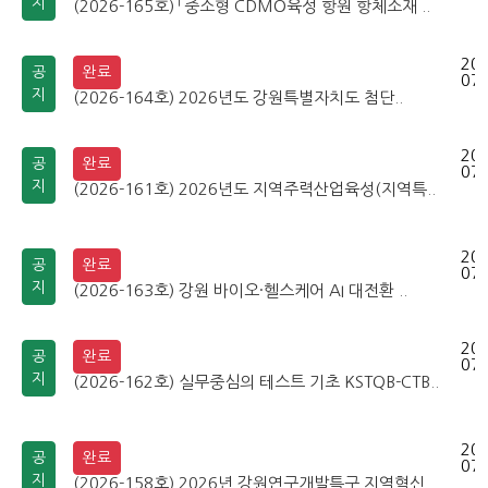
지
(2026-165호) 「중소형 CDMO육성 항원 항체소재 ..
202
공
완료
07-
지
(2026-164호) 2026년도 강원특별자치도 첨단..
202
공
완료
07-
지
(2026-161호) 2026년도 지역주력산업육성(지역특..
202
공
완료
07-
지
(2026-163호) 강원 바이오·헬스케어 AI 대전환 ..
202
공
완료
07-
지
(2026-162호) 실무중심의 테스트 기초 KSTQB-CTB..
202
공
완료
07-
지
(2026-158호) 2026년 강원연구개발특구 지역혁신..