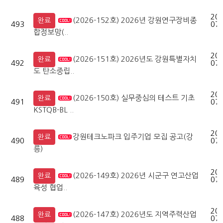
202
(2026-152호) 2026년 강원연구장비종
완료
493
07-
합정보망(..
202
(2026-151호) 2026년도 강원특별자치
완료
492
07-
도 탄소중립..
202
(2026-150호) 실무중심의 테스트 기초
완료
491
07-
KSTQB-BL ..
202
강원테크노파크 입주기업 모집 공고(강
완료
490
07-
릉)
202
(2026-149호) 2026년 시군구 연고산업
완료
489
07-
육성 협업..
202
(2026-147호) 2026년도 지역주력산업
완료
488
07-