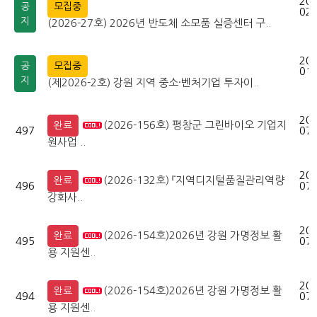
202
공
모집중
02-
지
(2026-27호) 2026년 반도체 소모품 실증센터 구..
202
공
모집중
01-
지
(제2026-2호) 강원 지역 중소·벤처기업 투자이..
202
(2026-156호) 평창군 그린바이오 기업지
완료
497
07-
원사업 ..
202
(2026-132호) 『지역디지털품질관리역량
완료
496
07-
강화사..
202
(2026-154호)2026년 강원 가명정보 활
완료
495
07-
용 지원센..
202
(2026-154호)2026년 강원 가명정보 활
완료
494
07-
용 지원센..