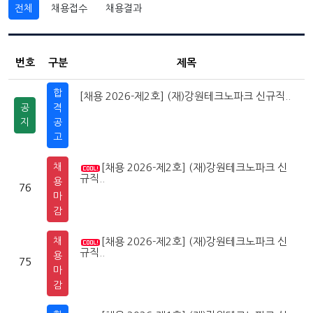
전체
채용접수
채용결과
번호
구분
제목
합
[채용 2026-제2호] (재)강원테크노파크 신규직..
2
0
공
격
지
공
고
채
[채용 2026-제2호] (재)강원테크노파크 신
2
0
규직..
용
76
마
감
채
[채용 2026-제2호] (재)강원테크노파크 신
2
0
규직..
용
75
마
감