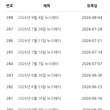
번호
제목
등록일
288
2026년 8월 4일 뉴스레터
2026-08-04
287
2026년 7월 28일 뉴스레터
2026-07-28
286
2026년 7월 21일 뉴스레터
2026-07-21
285
2026년 7월 14일 뉴스레터
2026-07-14
284
2026년 7월 7일 뉴스레터
2026-07-07
283
2026년 6월 30일 뉴스레터
2026-06-30
282
2026년 6월 23일 뉴스레터
2026-06-23
281
2026년 6월 16일 뉴스레터
2026-06-16
280
2026년 6월 9일 뉴스레터
2026-06-09