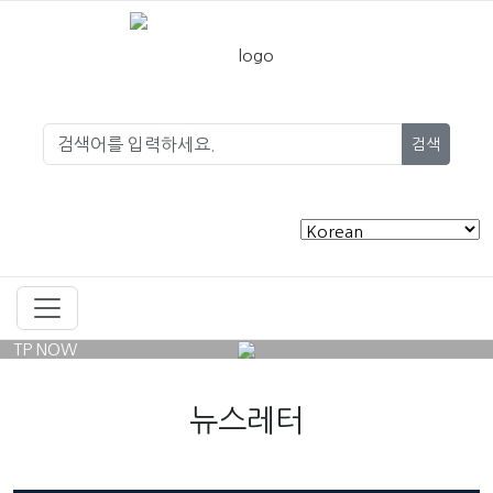
검색
TP NOW
뉴스레터