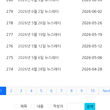
279
2026년 6월 2일 뉴스레터
2026-06-02
278
2026년 5월 26일 뉴스레터
2026-05-26
277
2026년 5월 19일 뉴스레터
2026-05-19
276
2026년 5월 12일 뉴스레터
2026-05-12
275
2026년 5월 6일 뉴스레터
2026-05-06
274
2026년 4월 28일 뉴스레터
2026-04-28
1
2
3
4
5
6
7
8
9
10
Nex
제목
내용
작성자
검색