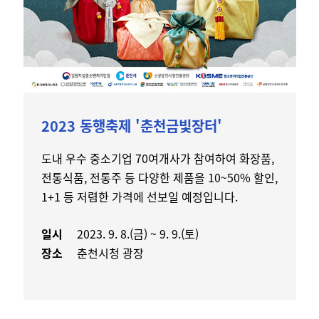
2023 동행축제 '춘천금빛장터'
도내 우수 중소기업 70여개사가 참여하여 화장품,
전통식품, 전통주 등 다양한 제품을 10~50% 할인,
1+1 등 저렴한 가격에 선보일 예정입니다.
일시
2023. 9. 8.(금) ~ 9. 9.(토)
장소
춘천시청 광장