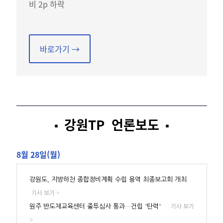
비 2p 하락
바로가기 →
강원TP 언론보도
▪️
▪️
8월 28일(월)
강원도, 지방하천 종합정비계획 수립 용역 최종보고회 개최
>
기사 보기
원주 반도체교육센터 중투심사 통과…건립 '탄력'
기사 보기
>