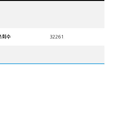
조회수
32261