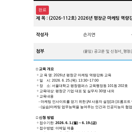
완료
제 목 : (2026-112호) 2026년 평창군 마케팅 
작성자
손지연
첨부
(붙임) 공고문 및 신청서_평창
□
교육 개요
￮ 교 육 명: 2026년 평창군 마케팅 역량강화 교육
￮ 일 시: 2026. 6. 25.(목). 13:30~17:00
￮ 장 소: 서울대학교 평창캠퍼스 교육행정동 101동 202호
￮ 교육대상: 평창군 기업 대표 및 실무자 30명 내외
￮ 교육내용
- 마케팅 인사이트를 얻기 위한 [AI 사용자 설정]과 [프롬프트
- (실습)마케팅 업무능력을 높여주는 인간과 인공지능의 협
□
신청 방법
￮ 접수기한:
2026. 6. 1.(월) ~ 6. 19.(금)
￮ 접수방법: 이메일 제출