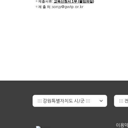
￮ 제출서류:
교육신청서 1부 (붙임파일)
￮ 제 출 처:
sonjy@gwtp.or.kr
이용