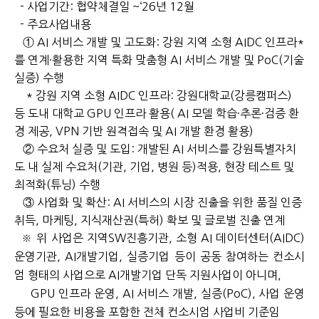
- 사업기간: 협약체결일 ~‘26년 12월
- 주요사업내용
① AI 서비스 개발 및 고도화: 강원 지역 소형 AIDC 인프라*
를 연계·활용한 지역 특화 맞춤형 AI 서비스 개발 및 PoC(기술
실증) 수행
* 강원 지역 소형 AIDC 인프라: 강원대학교(강릉캠퍼스)
등 도내 대학교 GPU 인프라 활용( AI 모델 학습·추론·검증 환
경 제공, VPN 기반 원격접속 및 AI 개발 환경 활용)
② 수요처 실증 및 도입: 개발된 AI 서비스를 강원특별자치
도 내 실제 수요처(기관, 기업, 병원 등)적용, 현장 테스트 및
최적화(튜닝) 수행
③ 사업화 및 확산: AI 서비스의 시장 진출을 위한 품질 인증
취득, 마케팅, 지식재산권(특허) 확보 및 글로벌 진출 연계
※ 위 사업은 지역SW진흥기관, 소형 AI 데이터센터(AIDC)
운영기관, AI개발기업, 실증기업 등이 공동 참여하는 컨소시
엄 형태의 사업으로 AI개발기업 단독 지원사업이 아니며,
GPU 인프라 운영, AI 서비스 개발, 실증(PoC), 사업 운영
등에 필요한 비용을 포함한 전체 컨소시엄 사업비 기준임