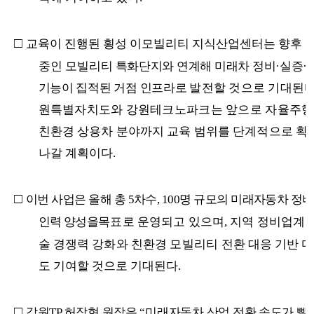
□
교육이 진행된 횡성 이모빌리티 지식산업센터는 향후 
중인 모빌리티
특화단지와 연계해 미래차 정비
·
실증
·
기능이 집적된 거점 인프라로
발전할 것으로 기대된
원특별자치도와 강원테크노파크는 앞으로
자율주
친환경 상용차 분야까지 교육 범위를 단계적으로 확
나갈 계획이다
.
□
이번 사업은 올해 총
5
차수
, 100
명 규모의 미래자동차 정비
인력 양성을
목표로 운영되고 있으며
,
지역 정비업계의
술 경쟁력 강화와 친환경 모빌리티
전환 대응 기반 
도 기여할 것으로 기대된다
.
□
강원
TP
허장현 원장은
“
미래자동차 산업 전환 속도가 빨