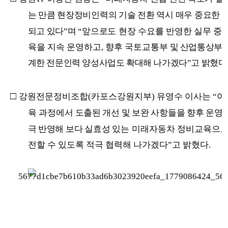
는 만큼 현장정비인력의 기술 전환 역시 매우 중요한 
되고 있다
”
며
“
앞으로도
현장 수요를 반영한 실무 중심
육을 지속 운영하고
,
향후 국토교통부
및 산업통상부와
계한 전문인력 양성사업도 확대해 나가겠다
”
고 밝혔다
□
강원전문정비조합
(
카포스강원지부
)
유영수 이사는
“
이
육 과정에서
도출된 개선 및 보완 사항들을 향후 운영
극 반영해 보다 실효성 있는
미래자동차 정비교육으로
전할 수 있도록 적극 협력해 나가겠다
”
고 밝혔다
.