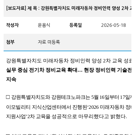
[보도자료] 제 목 : 강원특별자치도 미래자동차 정비인력 양성 2차 교
작성자
윤용식
등록일
2026-05-18
첨부
자료 미등록
강원특별자치도 미래자동차 정비인력 양성
2
차 교육 성료
실무 중심 전기차 정비교육 확대
…
현장 정비인력 기술전
지속
□
강원특별자치도와 강원테크노파크는
5
월
16
일부터
17
일까
이모빌리티
지식산업센터에서 진행된
‘2026
미래자동차 정
지원사업
’2
차 교육을
성공적으로 마무리했다고 밝혔다
.