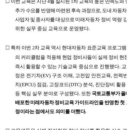
□
이번 교육은 지난
4
월 실시된
1
차 교육의 높은 만족도와 
추가 수요를
반영해 마련된 후속 과정으로
,
도내 자동차 
사업자 및 종사자를 대상으로
미래자동차 정비 역량 강
위한 실무 중심 교육으로 운영됐다
.
□
특히 이번
2
차 교육 역시 현대자동차 표준교육 프로그램 
의 커리큘럼을
적용해 현업 정비사들이 실제 정비 현
즉시 활용할 수 있는 기술교육
중심으로 진행됐다
.
교육
정은 전기차
(EV)
구조 이해
,
고전압 안전교육
,
전력변
치
(EPCU)
점검
,
고장코드
(DTC)
분석
,
진단장비 활용 
등 핵심 실무 분야로 구성됐다
.
또한
국토교통부가 올
배포한 미래자동차
정비교육 가이드라인을 반영한 첫 교
정이라는 점에서도 의미를 더했다
.