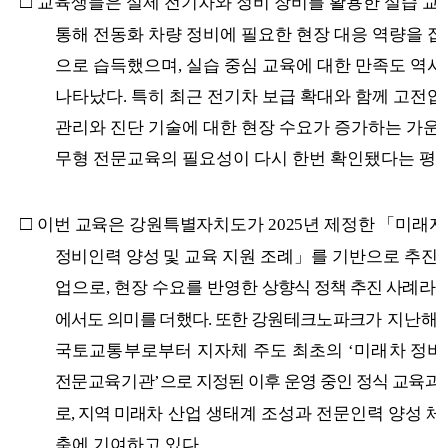
□
교육생들은 실제 전기차와 정비 장비를 활용한 실습 교
통해 전동화 차량 정비에 필요한 현장 대응 역량을 
으로 습득했으며
,
실습 중심 교육에 대한 만족도 역시
나타났다
.
특히 최근 전기차 보급 확대와 함께 고전압
관리와 진단 기술에 대한 현장 수요가 증가하는 가운
무형 전문교육의 필요성이 다시 한번 확인됐다는 평
□
이번 교육은 강원특별자치도가
2025
년 제정한
「
미래자
정비인력 양성
및 교육 지원 조례
」
를 기반으로 추진
업으로
,
현장 수요를 반영한
상향식 정책 추진 사례라는
에서도 의미를 더했다
.
또한 강원테크노파크가
지난해
국토교통부로부터 지자체 주도 최초의
‘
미래차 정
전문교육기관
’
으로 지정된 이후 운영 중인 정식 교육과
로
,
지역 미래차
산업 생태계 조성과 전문인력 양성 체
축에 기여하고 있다
.