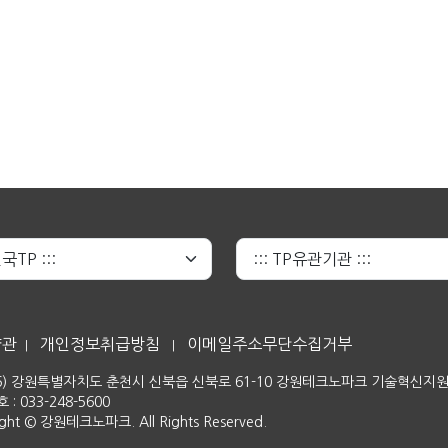
약관
개인정보취급방침
이메일주소무단수집거부
|
|
06) 강원특별자치도 춘천시 신북읍 신북로 61-10 강원테크노파크 기술혁신지
: 033-248-5600
ight © 강원테크노파크. All Rights Reserved.