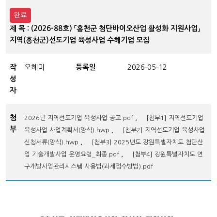
완료
제 목 : (2026-88호) 「홍천군 첨단바이오산업 활성화 지원사업」
지역(홍천군)선도기업 육성사업 수혜기업 모집
작
오혜미
등록일
2026-05-12
성
자
첨
,
2026년 지역선도기업 육성사업 공고.pdf
[첨부1] 지역선도기업
부
,
육성사업 사업계획서(양식).hwp
[첨부2] 지역선도기업 육성사업
,
신청서류(양식).hwp
[첨부3] 2025년도 강원특별자치도 첨단산
,
업 기술개발사업 운영요령_최종.pdf
[첨부4] 강원특별자치도 연
구개발사업관리시스템 사용법(과제접수방법).pdf