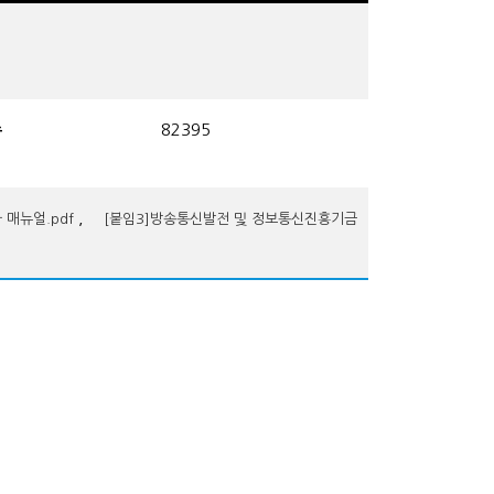
수
82395
,
 매뉴얼.pdf
[붙임3]방송통신발전 및 정보통신진흥기금