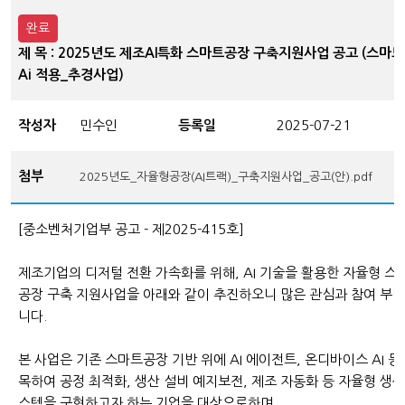
완료
제 목 : 2025년도 제조AI특화 스마트공장 구축지원사업 공고 (스마
Ai 적용_추경사업)
작성자
민수인
등록일
2025-07-21
첨부
2025년도_자율형공장(AI트랙)_구축지원사업_공고(안).pdf
[중소벤처기업부 공고 - 제2025-415호]
제조기업의 디저털 전환 가속화를 위해,
AI 기술을 활용한 자율형
스
공장 구축 지원사업을 아래와 같이 추진하오니 많은 관심과 참여 부
니다.
본 사업은
기존 스마트공장 기반 위에 AI 에이전트, 온디바이스 AI 등
목
하여
공정 최적화, 생산 설비 예지보전, 제조 자동화 등 자율형 생산
스템을 구현
하고자 하는 기업을 대상으로하며,