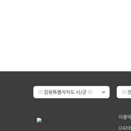
이용
(242