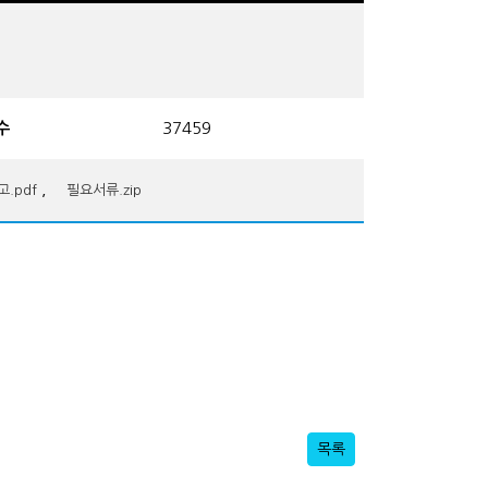
수
37459
,
.pdf
필요서류.zip
목록