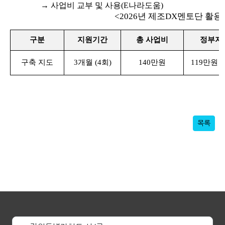
→ 사업비 교부 및 사용(E나라도움)
<2026년 제조DX멘토단 활
구분
지원기간
총 사업비
정부지
구축 지도
3
개월
(4
회
)
140만원
119
만원 (
목록