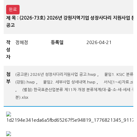
완료
제 목 : (2026-73호) 2026년 강원지역기업 성장사다리 지원사업 통
공고
작
정혜정
등록일
2026-04-21
성
자
첨
,
(공고문) 2026년 성장사다리지원사업 공고.hwp
붙임1. KSIC 분류
부
,
,
(강원).hwp
붙임2. 세부사업 상세내역.hwp
서식[1~4]자료.zip
,
(별첨) 한국표준산업분류 제11차 개정 분류체계(대-중-소-세-세세 구
분).xlsx