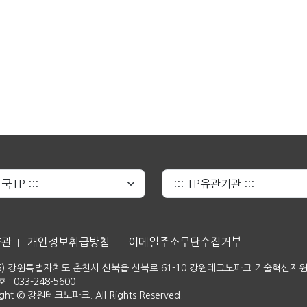
약관
개인정보취급방침
이메일주소무단수집거부
|
|
06) 강원특별자치도 춘천시 신북읍 신북로 61-10 강원테크노파크 기술혁신지
: 033-248-5600
ight © 강원테크노파크. All Rights Reserved.