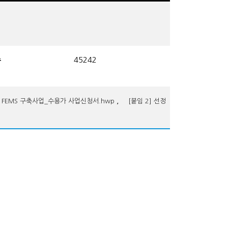
수
45242
,
평 FEMS 구축사업_수용가 사업신청서.hwp
[붙임 2] 선정