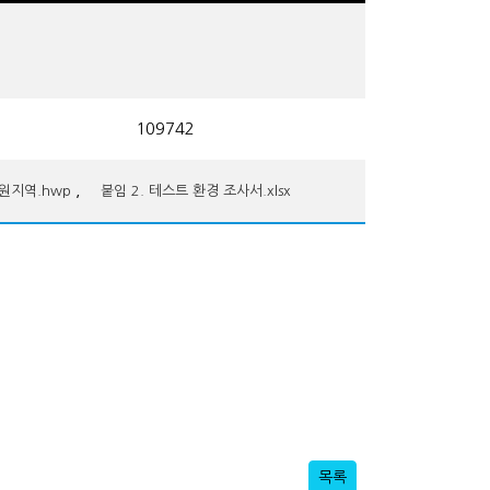
109742
,
원지역.hwp
붙임 2. 테스트 환경 조사서.xlsx
목록