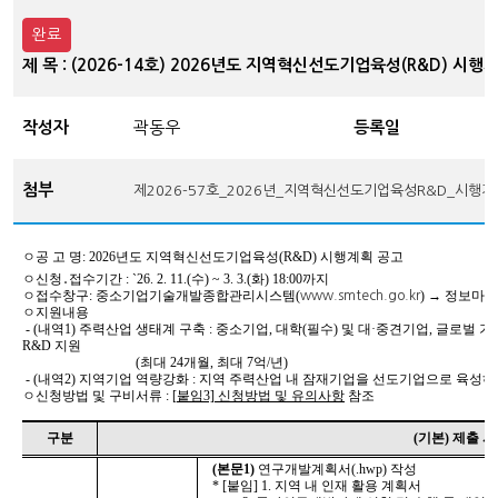
완료
제 목 : (2026-14호) 2026년도 지역혁신선도기업육성(R&D) 시행
작성자
곽동우
등록일
첨부
제2026-57호_2026년_지역혁신선도기업육성R&D_시행계
ㅇ공 고 명: 2026년도 지역혁신선도기업육성(R&D) 시행계획 공고
ㅇ신청․접수기간 : `26. 2. 11.(수) ~ 3. 3.(화) 18:00까지
ㅇ접수창구: 중소기업기술개발종합관리시스템(
) → 정보마당
www.smtech.go.kr
ㅇ지원내용
- (내역1) 주력산업 생태계 구축 : 중소기업, 대학(필수) 및 대·중견기업, 글로벌
R&D 지원
(최대 24개월, 최대 7억/년)
- (내역2) 지역기업 역량강화 : 지역 주력산업 내 잠재기업을 선도기업으로 육성하기 
ㅇ신청방법 및 구비서류 :
[
붙임
3]
신청방법 및 유의사항
참조
구분
(기본) 제출 
(본문1)
연구개발계획서(.hwp) 작성
* [붙임] 1. 지역 내 인재 활용 계획서