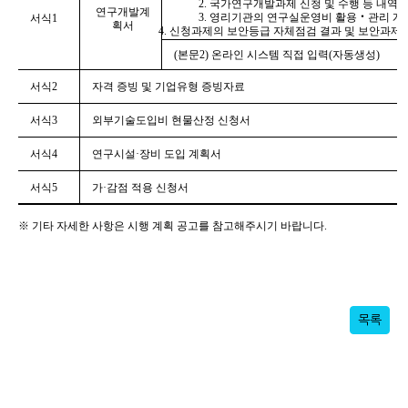
2. 국가연구개발과제 신청 및 수행 등 내역 
연구개발계
3. 영리기관의 연구실운영비 활용‧관리 계
서식1
획서
4. 신청과제의 보안등급 자체점검 결과 및 보안과제
(본문2) 온라인 시스템 직접 입력(자동생성)
서식2
자격 증빙 및 기업유형 증빙자료
서식3
외부기술도입비 현물산정 신청서
서식4
연구시설·장비 도입 계획서
서식5
가·감점 적용 신청서
※ 기타 자세한 사항은 시행 계획 공고를 참고해주시기 바랍니다.
목록