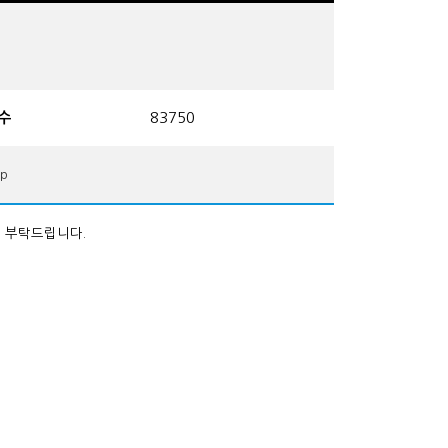
수
83750
p
여 부탁드립니다.