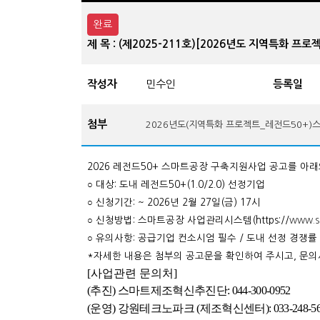
완료
제 목 : (제2025-211호)[2026년도 지역특화 
작성자
민수인
등록일
첨부
2026년도(지역특화 프로젝트_레전드50+)
2026 레전드50+ 스마트공장 구축지원사업 공고를 아
○
대상: 도내 레전드50+(1.0/2.0) 선정기업​
○
신청기간: ~ 2026년 2월 27일(금) 17시
○
​ 신청방법: 스마트공장 사업관리시스템(https://
www.sm
○
유의사항: 공급기업 컨소시엄 필수 / 도내 선정 경쟁률 
*자세한 내용은 첨부의 공고문을 확인하여 주시고, 문
[사업관련 문의처]
(추진) 스마트제조혁신추진단: 044-300-0952
(운영) 강원테크노파크 (제조혁신센터): 033-248-56