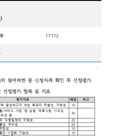
)
수
17112
p