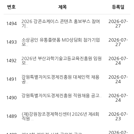
번호
제목
등록일
2026 강콘쇼케이스 콘텐츠 홍보부스 참여
2026-07-
1494
기..
27
소상공인 유통플랫폼 MD상담회 참가기업
2026-07-
1493
모..
27
2026년 부산과학기술고등교육진흥원 임원
2026-07-
1492
모..
24
강원특별자치도경제진흥원 대체인력 채용
2026-07-
1491
공..
24
강원특별자치도경제진흥원 직원채용 공고..
2026-07-
1490
24
(재)강원창조경제혁신센터 2026년 제4회
2026-07-
1489
직원 ..
23
2026-07-