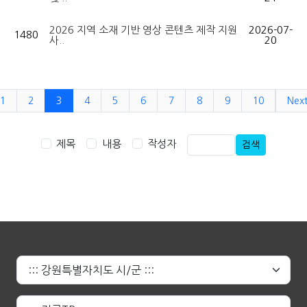
2026 지역 소재 기반 영상 콘텐츠 제작 지원
2026-07-
1480
사..
20
1
2
3
4
5
6
7
8
9
10
Nex
제목
내용
작성자
검색