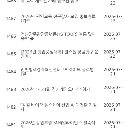
1488
제14회 재도전 사례 공모전 공고
23
2026년 권익교육 전문강사 모집 홍보자료
2026-07-
1487
(카드..
23
전남광주관광플랫폼(JG TOUR) 여름 맞이
2026-07-
1486
숙박·�..
23
[2026년 창업중심대학] 원스톱 상담창구 운
2026-07-
1485
영에..
22
인천창조경제혁신센터, 「빅웨이브 글로벌
2026-07-
1484
(일..
21
2026-07-
1483
2026년 '제21회 경기게임오디션' 참가
21
「강원 바이오·헬스케어 산업 AI 대전환 지원
2026-07-
1482
사..
21
2026년 강원후평 MINI얼라이언스 발족식
2026-07-
1481
및 ..
21