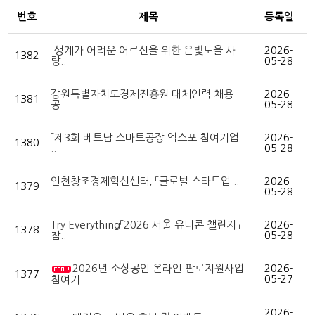
번호
제목
등록일
「생계가 어려운 어르신을 위한 은빛노을 사
2026-
1382
랑..
05-28
강원특별자치도경제진흥원 대체인력 채용
2026-
1381
공..
05-28
「제3회 베트남 스마트공장 엑스포 참여기업
2026-
1380
..
05-28
인천창조경제혁신센터, 「글로벌 스타트업 ..
2026-
1379
05-28
Try Everything「2026 서울 유니콘 챌린지」
2026-
1378
참..
05-28
2026년 소상공인 온라인 판로지원사업
2026-
1377
05-27
참여기..
2026-