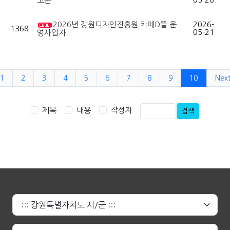
고문
2026년 강원디자인진흥원 카페D뜰 운
2026-
1368
05-21
영사업자 ..
1
2
3
4
5
6
7
8
9
10
Nex
제목
내용
작성자
검색