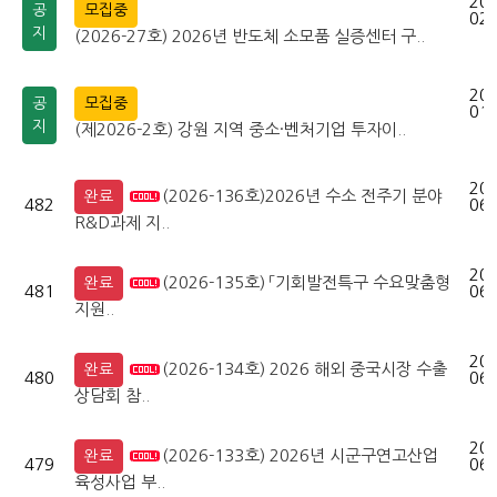
202
공
모집중
02-
지
(2026-27호) 2026년 반도체 소모품 실증센터 구..
202
공
모집중
01-
지
(제2026-2호) 강원 지역 중소·벤처기업 투자이..
202
(2026-136호)2026년 수소 전주기 분야
완료
482
06-
R&D과제 지..
202
(2026-135호) 「기회발전특구 수요맞춤형
완료
481
06-
지원..
202
(2026-134호) 2026 해외 중국시장 수출
완료
480
06-
상담회 참..
202
(2026-133호) 2026년 시군구연고산업
완료
479
06-
육성사업 부..