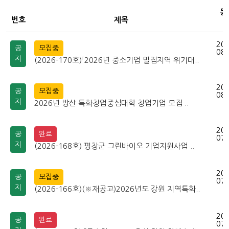
등
번호
제목
202
공
모집중
08-
지
(2026-170호)「2026년 중소기업 밀집지역 위기대..
202
공
모집중
08-
지
2026년 방산 특화창업중심대학 창업기업 모집 ..
202
공
완료
07-
지
(2026-168호) 평창군 그린바이오 기업지원사업 ..
202
공
모집중
07-
지
(2026-166호)(※재공고)2026년도 강원 지역특화..
202
공
완료
07-