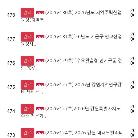
202
(2026-130호) 2026년도 지역주력산업
완료
478
06-
육성(지역특..
202
(2026-131호)「26년도 시군구 연고산업
완료
477
06-
육성사..
202
(2026-129호) 「수요맞춤형 전기구동 경
완료
476
06-
형 PBV ..
202
(2026-127호) 2026년 강원지역연구장
완료
475
06-
비 서비스 ..
202
(2026-127호)2026년 강원특별자치도
완료
474
06-
수소 전문기..
202
(2026-124호) 2026 강원 미래모빌리티
완료
473
06-