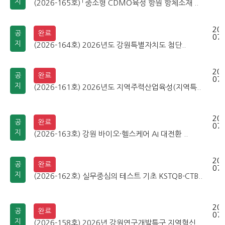
지
(2026-165호) 「중소형 CDMO육성 항원 항체소재 ..
202
공
완료
07-
지
(2026-164호) 2026년도 강원특별자치도 첨단..
202
공
완료
07-
지
(2026-161호) 2026년도 지역주력산업육성(지역특..
202
공
완료
07-
지
(2026-163호) 강원 바이오·헬스케어 AI 대전환 ..
202
공
완료
07-
지
(2026-162호) 실무중심의 테스트 기초 KSTQB-CTB..
202
공
완료
07-
지
(2026-158호) 2026년 강원연구개발특구 지역혁신..