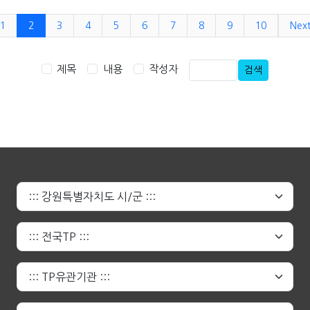
1
2
3
4
5
6
7
8
9
10
Nex
제목
내용
작성자
검색