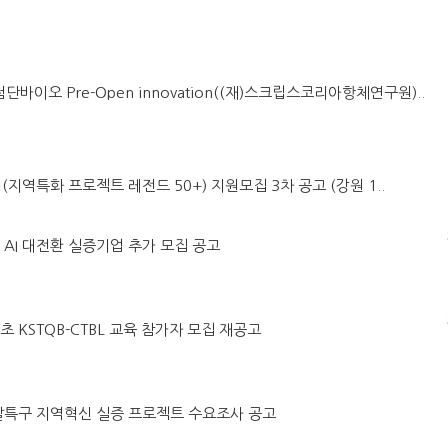
첨단바이오 Pre-Open innovation((재)스크립스코리아항체연구원)..
(지역특화 프로젝트 레전드 50+) 지원모집 3차 공고 (강원 1..
어 AI 대전환 실증기업 추가 모집 공고
초 KSTQB-CTBL 교육 참가자 모집 재공고
구개발특구 지역혁신 실증 프로젝트 수요조사 공고