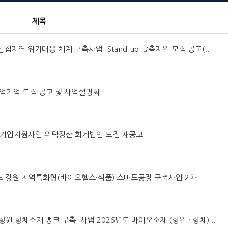
제목
 밀집지역 위기대응 체계 구축사업」 Stand-up 맞춤지원 모집 공고(..
창업기업 모집 공고 및 사업설명회
이오 기업지원사업 위탁정산 회계법인 모집 재공고
6년도 강원 지역특화형(바이오헬스·식품) 스마트공장 구축사업 2차 ..
 항원 항체소재 뱅크 구축」 사업 2026년도 바이오소재 (항원 · 항체) ..