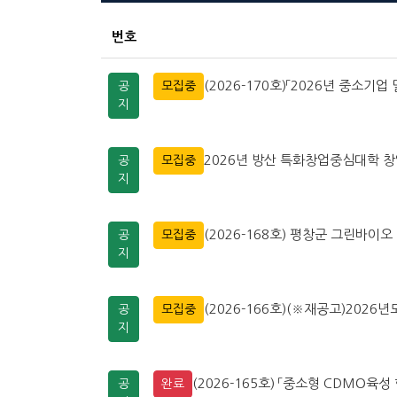
번호
(2026-170호)「2026년 중소기업
공
모집중
지
2026년 방산 특화창업중심대학 
공
모집중
지
(2026-168호) 평창군 그린바
공
모집중
지
(2026-166호)(※재공고)202
공
모집중
지
(2026-165호) 「중소형 CDMO육성
공
완료