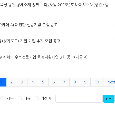
MO육성 항원 항체소재 뱅크 구축」 사업 2026년도 바이오소재(항원 · 항
헬스케어 AI 대전환 실증기업 모집 공고
진출(싱가포르) 지원 기업 추가 모집 공고
강원특별자치도 수소전문기업 육성지원사업 3차 공고(재공고)
1
2
3
4
5
6
7
8
9
10
Nex
제목
내용
작성자
검색