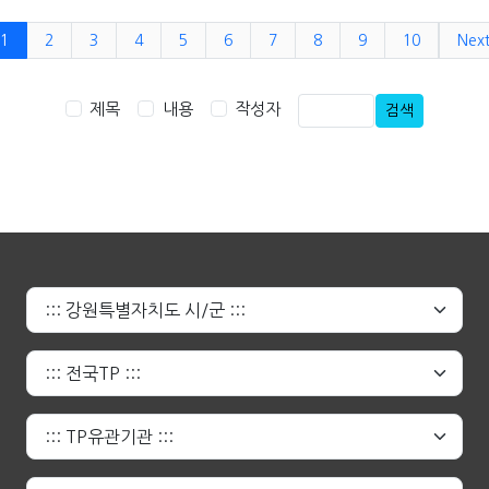
1
2
3
4
5
6
7
8
9
10
Nex
제목
내용
작성자
검색