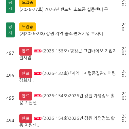
202
공
모집중
02-
지
(2026-27호) 2026년 반도체 소모품 실증센터 구..
202
공
모집중
01-
지
(제2026-2호) 강원 지역 중소·벤처기업 투자이..
202
(2026-156호) 평창군 그린바이오 기업지
완료
497
07-
원사업 ..
202
(2026-132호) 『지역디지털품질관리역량
완료
496
07-
강화사..
202
(2026-154호)2026년 강원 가명정보 활
완료
495
07-
용 지원센..
202
(2026-154호)2026년 강원 가명정보 활
완료
494
07-
용 지원센..