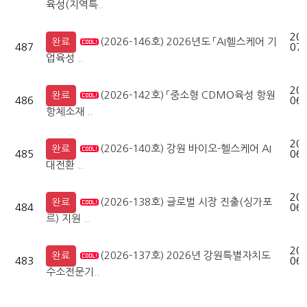
육성(지역특..
202
(2026-146호) 2026년도 「AI헬스케어 기
완료
487
07-
업육성 ..
202
(2026-142호) 「중소형 CDMO육성 항원
완료
486
06-
항체소재 ..
202
(2026-140호) 강원 바이오-헬스케어 AI
완료
485
06-
대전환 ..
202
(2026-138호) 글로벌 시장 진출(싱가포
완료
484
06-
르) 지원 ..
202
(2026-137호) 2026년 강원특별자치도
완료
483
06-
수소전문기..