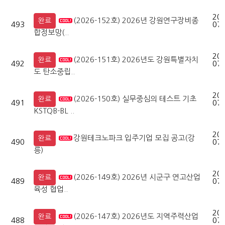
202
(2026-152호) 2026년 강원연구장비종
완료
493
07-
합정보망(..
202
(2026-151호) 2026년도 강원특별자치
완료
492
07-
도 탄소중립..
202
(2026-150호) 실무중심의 테스트 기초
완료
491
07-
KSTQB-BL ..
202
강원테크노파크 입주기업 모집 공고(강
완료
490
07-
릉)
202
(2026-149호) 2026년 시군구 연고산업
완료
489
07-
육성 협업..
202
(2026-147호) 2026년도 지역주력산업
완료
488
07-