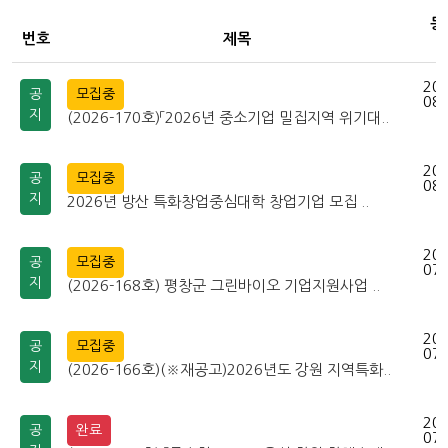
등
번호
제목
202
공
모집중
08-
지
(2026-170호)「2026년 중소기업 밀집지역 위기대..
202
공
모집중
08-
지
2026년 방산 특화창업중심대학 창업기업 모집 ..
202
공
모집중
07-
지
(2026-168호) 평창군 그린바이오 기업지원사업 ..
202
공
모집중
07-
지
(2026-166호)(※재공고)2026년도 강원 지역특화..
202
공
완료
07-