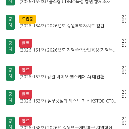
지
(2026-165호) 「중소형 CDMO육성 항원 항체소재 ..
202
공
모집중
07-
지
(2026-164호) 2026년도 강원특별자치도 첨단..
202
공
완료
07-
지
(2026-161호) 2026년도 지역주력산업육성(지역특..
202
공
완료
07-
지
(2026-163호) 강원 바이오·헬스케어 AI 대전환 ..
202
공
완료
07-
지
(2026-162호) 실무중심의 테스트 기초 KSTQB-CTB..
202
공
완료
07-
지
(2026-158호) 2026년 강원연구개발특구 지역혁신..