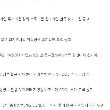
·벤처기업 투자이음 강화 프로그램 참여기업 연중 상시모집 공고
린바이오 기업지원사업 위탁정산 회계법인 모집 공고
털품질관리역량강화사업』 2026년 중부권 SW테스트 경진대회 참가자 모
원 가명정보 활용 지원센터 가명정보 전문가 POOL 추가 모집 공고
원 가명정보 활용 지원센터 가명정보 전문가 POOL 추가 모집 공고
강원연구장비종합정보망(G-EQNET) 고도화 및 개편 용역 제안서 평가 위원