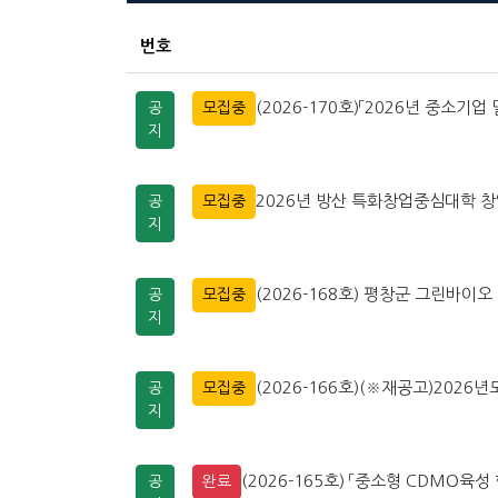
번호
(2026-170호)「2026년 중소기업
공
모집중
지
2026년 방산 특화창업중심대학 
공
모집중
지
(2026-168호) 평창군 그린바
공
모집중
지
(2026-166호)(※재공고)202
공
모집중
지
(2026-165호) 「중소형 CDMO육성
공
완료