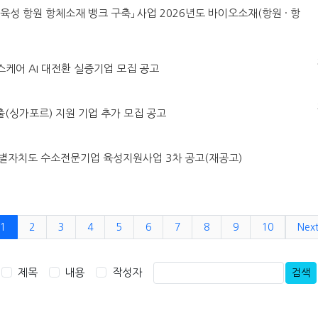
MO육성 항원 항체소재 뱅크 구축」 사업 2026년도 바이오소재(항원 · 항
헬스케어 AI 대전환 실증기업 모집 공고
진출(싱가포르) 지원 기업 추가 모집 공고
강원특별자치도 수소전문기업 육성지원사업 3차 공고(재공고)
1
2
3
4
5
6
7
8
9
10
Nex
제목
내용
작성자
검색