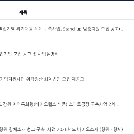
제목
 밀집지역 위기대응 체계 구축사업」 Stand-up 맞춤지원 모집 공고(..
창업기업 모집 공고 및 사업설명회
이오 기업지원사업 위탁정산 회계법인 모집 재공고
6년도 강원 지역특화형(바이오헬스·식품) 스마트공장 구축사업 2차 ..
 항원 항체소재 뱅크 구축」 사업 2026년도 바이오소재 (항원 · 항체) ..