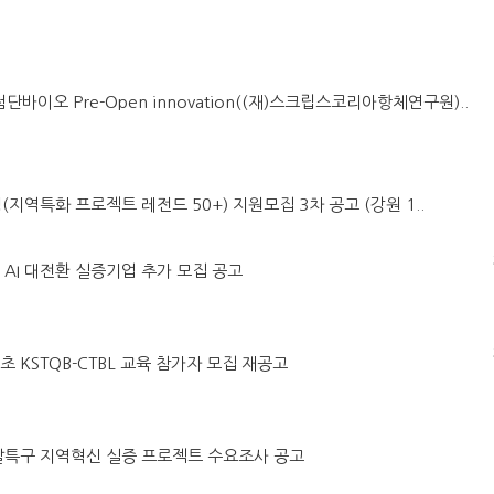
첨단바이오 Pre-Open innovation((재)스크립스코리아항체연구원)..
(지역특화 프로젝트 레전드 50+) 지원모집 3차 공고 (강원 1..
어 AI 대전환 실증기업 추가 모집 공고
초 KSTQB-CTBL 교육 참가자 모집 재공고
구개발특구 지역혁신 실증 프로젝트 수요조사 공고