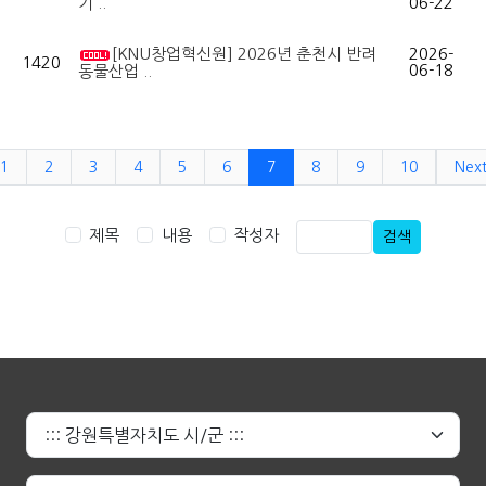
기 ..
06-22
[KNU창업혁신원] 2026년 춘천시 반려
2026-
1420
06-18
동물산업 ..
1
2
3
4
5
6
7
8
9
10
Nex
제목
내용
작성자
검색