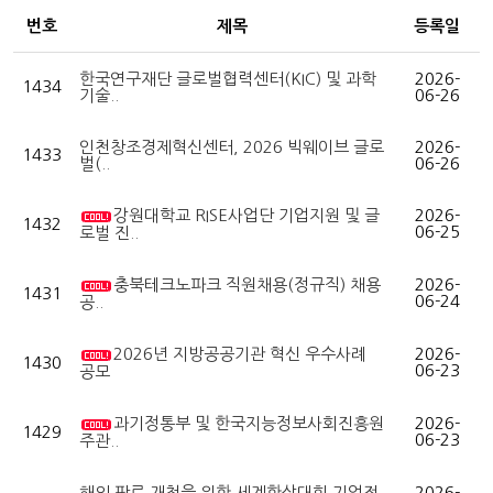
번호
제목
등록일
한국연구재단 글로벌협력센터(KIC) 및 과학
2026-
1434
기술..
06-26
인천창조경제혁신센터, 2026 빅웨이브 글로
2026-
1433
벌(..
06-26
강원대학교 RISE사업단 기업지원 및 글
2026-
1432
06-25
로벌 진..
충북테크노파크 직원채용(정규직) 채용
2026-
1431
06-24
공..
2026년 지방공공기관 혁신 우수사례
2026-
1430
06-23
공모
과기정통부 및 한국지능정보사회진흥원
2026-
1429
06-23
주관..
해외 판로 개척을 위한 세계한상대회 기업전
2026-