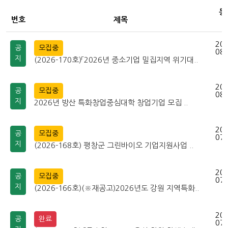
등
번호
제목
202
공
모집중
08-
지
(2026-170호)「2026년 중소기업 밀집지역 위기대..
202
공
모집중
08-
지
2026년 방산 특화창업중심대학 창업기업 모집 ..
202
공
모집중
07-
지
(2026-168호) 평창군 그린바이오 기업지원사업 ..
202
공
모집중
07-
지
(2026-166호)(※재공고)2026년도 강원 지역특화..
202
공
완료
07-