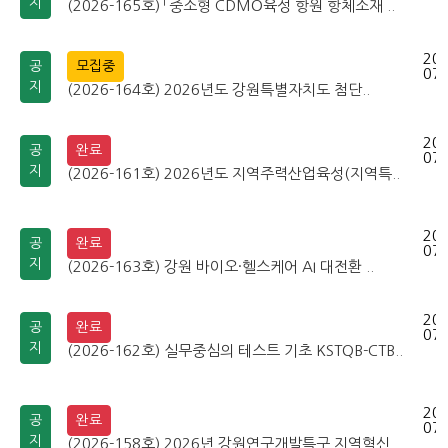
지
(2026-165호) 「중소형 CDMO육성 항원 항체소재 ..
202
공
모집중
07-
지
(2026-164호) 2026년도 강원특별자치도 첨단..
202
공
완료
07-
지
(2026-161호) 2026년도 지역주력산업육성(지역특..
202
공
완료
07-
지
(2026-163호) 강원 바이오·헬스케어 AI 대전환 ..
202
공
완료
07-
지
(2026-162호) 실무중심의 테스트 기초 KSTQB-CTB..
202
공
완료
07-
지
(2026-158호) 2026년 강원연구개발특구 지역혁신..