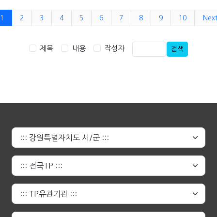
1
2
3
4
5
6
7
8
9
10
Nex
제목
내용
작성자
검색