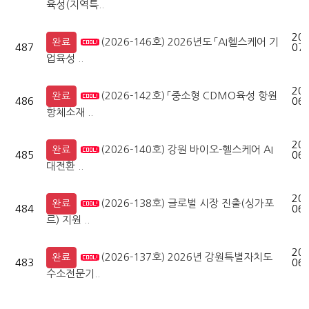
육성(지역특..
202
(2026-146호) 2026년도 「AI헬스케어 기
완료
487
07-
업육성 ..
202
(2026-142호) 「중소형 CDMO육성 항원
완료
486
06-
항체소재 ..
202
(2026-140호) 강원 바이오-헬스케어 AI
완료
485
06-
대전환 ..
202
(2026-138호) 글로벌 시장 진출(싱가포
완료
484
06-
르) 지원 ..
202
(2026-137호) 2026년 강원특별자치도
완료
483
06-
수소전문기..