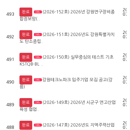
202
(2026-152호) 2026년 강원연구장비종
완료
493
07-
합정보망(..
202
(2026-151호) 2026년도 강원특별자치
완료
492
07-
도 탄소중립..
202
(2026-150호) 실무중심의 테스트 기초
완료
491
07-
KSTQB-BL ..
202
강원테크노파크 입주기업 모집 공고(강
완료
490
07-
릉)
202
(2026-149호) 2026년 시군구 연고산업
완료
489
07-
육성 협업..
202
(2026-147호) 2026년도 지역주력산업
완료
488
07-