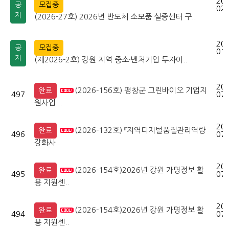
202
공
모집중
02-
지
(2026-27호) 2026년 반도체 소모품 실증센터 구..
202
공
모집중
01-
지
(제2026-2호) 강원 지역 중소·벤처기업 투자이..
202
(2026-156호) 평창군 그린바이오 기업지
완료
497
07-
원사업 ..
202
(2026-132호) 『지역디지털품질관리역량
완료
496
07-
강화사..
202
(2026-154호)2026년 강원 가명정보 활
완료
495
07-
용 지원센..
202
(2026-154호)2026년 강원 가명정보 활
완료
494
07-
용 지원센..