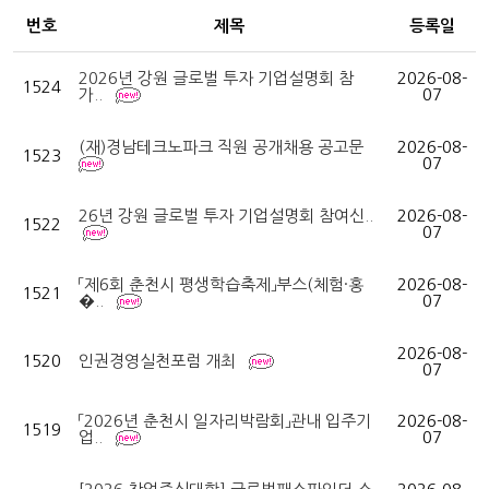
번호
제목
등록일
2026년 강원 글로벌 투자 기업설명회 참
2026-08-
1524
가..
07
(재)경남테크노파크 직원 공개채용 공고문
2026-08-
1523
07
26년 강원 글로벌 투자 기업설명회 참여신..
2026-08-
1522
07
「제6회 춘천시 평생학습축제」부스(체험·홍
2026-08-
1521
�..
07
2026-08-
1520
인권경영실천포럼 개최
07
「2026년 춘천시 일자리박람회」관내 입주기
2026-08-
1519
업..
07