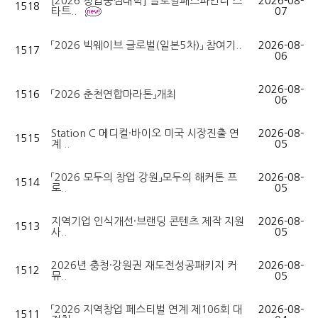
[2026 창업중심대학] 글로벌패스파인더 스
2026-08-
1518
타트..
07
「2026 빅웨이브 글로벌(일본5차)」 참여기..
2026-08-
1517
06
2026-08-
1516
「2026 춘천연합마라톤」개최
06
Station C 메디컬·바이오 미국 시장진출 연
2026-08-
1515
계 ..
05
「2026 모두의 창업 강원」모두의 해커톤 프
2026-08-
1514
로..
05
지역기업 인식개선·브랜딩 콘텐츠 제작 지원
2026-08-
1513
사..
05
2026년 충청·강원권 재도전성공패키지 커
2026-08-
1512
뮤..
05
「2026 지역창업 페스티벌 연계 제106회 대
2026-08-
1511