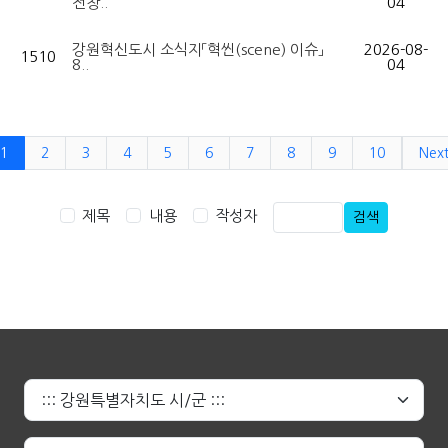
전창..
04
강원혁신도시 소식지「혁씬(scene) 이슈」
2026-08-
1510
8..
04
1
2
3
4
5
6
7
8
9
10
Nex
제목
내용
작성자
검색