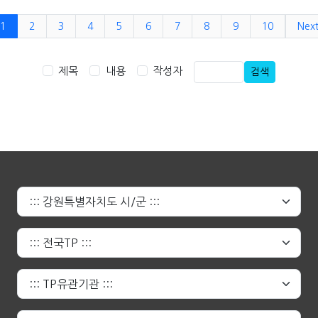
1
2
3
4
5
6
7
8
9
10
Nex
제목
내용
작성자
검색