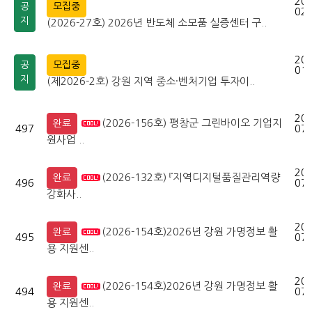
202
공
모집중
02-
지
(2026-27호) 2026년 반도체 소모품 실증센터 구..
202
공
모집중
01-
지
(제2026-2호) 강원 지역 중소·벤처기업 투자이..
202
(2026-156호) 평창군 그린바이오 기업지
완료
497
07-
원사업 ..
202
(2026-132호) 『지역디지털품질관리역량
완료
496
07-
강화사..
202
(2026-154호)2026년 강원 가명정보 활
완료
495
07-
용 지원센..
202
(2026-154호)2026년 강원 가명정보 활
완료
494
07-
용 지원센..