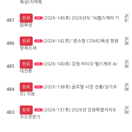
육성(지역특..
202
(2026-146호) 2026년도 「AI헬스케어 기
완료
487
07-
업육성 ..
202
(2026-142호) 「중소형 CDMO육성 항원
완료
486
06-
항체소재 ..
202
(2026-140호) 강원 바이오-헬스케어 AI
완료
485
06-
대전환 ..
202
(2026-138호) 글로벌 시장 진출(싱가포
완료
484
06-
르) 지원 ..
202
(2026-137호) 2026년 강원특별자치도
완료
483
06-
수소전문기..