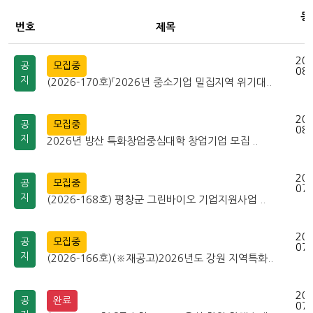
등
번호
제목
202
공
모집중
08-
지
(2026-170호)「2026년 중소기업 밀집지역 위기대..
202
공
모집중
08-
지
2026년 방산 특화창업중심대학 창업기업 모집 ..
202
공
모집중
07-
지
(2026-168호) 평창군 그린바이오 기업지원사업 ..
202
공
모집중
07-
지
(2026-166호)(※재공고)2026년도 강원 지역특화..
202
공
완료
07-