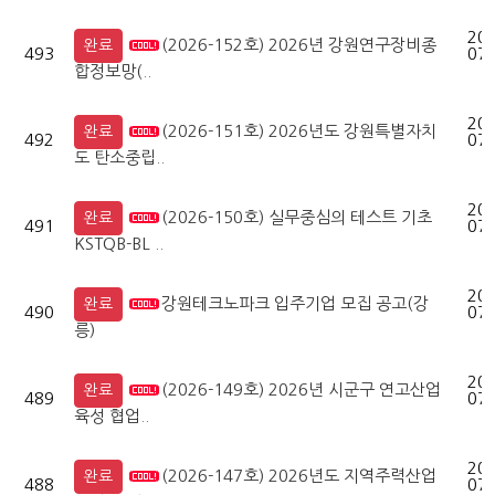
202
(2026-152호) 2026년 강원연구장비종
완료
493
07-
합정보망(..
202
(2026-151호) 2026년도 강원특별자치
완료
492
07-
도 탄소중립..
202
(2026-150호) 실무중심의 테스트 기초
완료
491
07-
KSTQB-BL ..
202
강원테크노파크 입주기업 모집 공고(강
완료
490
07-
릉)
202
(2026-149호) 2026년 시군구 연고산업
완료
489
07-
육성 협업..
202
(2026-147호) 2026년도 지역주력산업
완료
488
07-