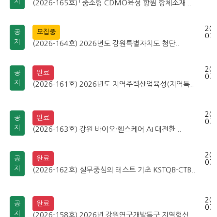
지
(2026-165호) 「중소형 CDMO육성 항원 항체소재 ..
202
공
모집중
07-
지
(2026-164호) 2026년도 강원특별자치도 첨단..
202
공
완료
07-
지
(2026-161호) 2026년도 지역주력산업육성(지역특..
202
공
완료
07-
지
(2026-163호) 강원 바이오·헬스케어 AI 대전환 ..
202
공
완료
07-
지
(2026-162호) 실무중심의 테스트 기초 KSTQB-CTB..
202
공
완료
07-
지
(2026-158호) 2026년 강원연구개발특구 지역혁신..