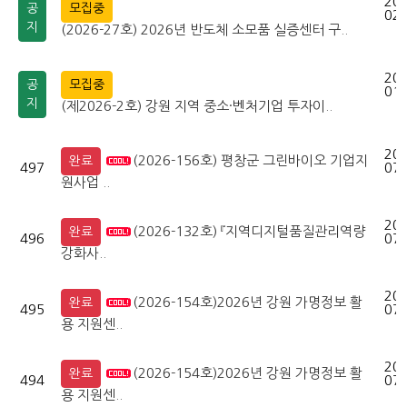
202
공
모집중
02-
지
(2026-27호) 2026년 반도체 소모품 실증센터 구..
202
공
모집중
01-
지
(제2026-2호) 강원 지역 중소·벤처기업 투자이..
202
(2026-156호) 평창군 그린바이오 기업지
완료
497
07-
원사업 ..
202
(2026-132호) 『지역디지털품질관리역량
완료
496
07-
강화사..
202
(2026-154호)2026년 강원 가명정보 활
완료
495
07-
용 지원센..
202
(2026-154호)2026년 강원 가명정보 활
완료
494
07-
용 지원센..