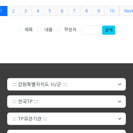
1
2
3
4
5
6
7
8
9
10
Nex
제목
내용
작성자
검색