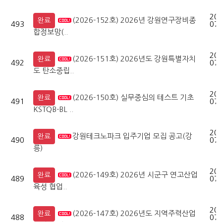
202
(2026-152호) 2026년 강원연구장비종
완료
493
07-
합정보망(..
202
(2026-151호) 2026년도 강원특별자치
완료
492
07-
도 탄소중립..
202
(2026-150호) 실무중심의 테스트 기초
완료
491
07-
KSTQB-BL ..
202
강원테크노파크 입주기업 모집 공고(강
완료
490
07-
릉)
202
(2026-149호) 2026년 시군구 연고산업
완료
489
07-
육성 협업..
202
(2026-147호) 2026년도 지역주력산업
완료
488
07-