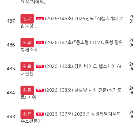
육성(지역특..
202
(2026-146호) 2026년도 「AI헬스케어 기
완료
487
07-
업육성 ..
202
(2026-142호) 「중소형 CDMO육성 항원
완료
486
06-
항체소재 ..
202
(2026-140호) 강원 바이오-헬스케어 AI
완료
485
06-
대전환 ..
202
(2026-138호) 글로벌 시장 진출(싱가포
완료
484
06-
르) 지원 ..
202
(2026-137호) 2026년 강원특별자치도
완료
483
06-
수소전문기..