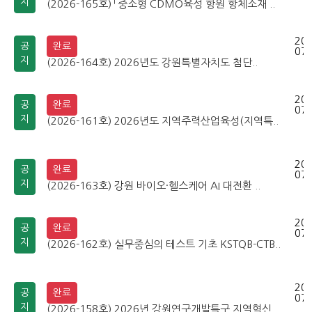
지
(2026-165호) 「중소형 CDMO육성 항원 항체소재 ..
202
공
완료
07-
지
(2026-164호) 2026년도 강원특별자치도 첨단..
202
공
완료
07-
지
(2026-161호) 2026년도 지역주력산업육성(지역특..
202
공
완료
07-
지
(2026-163호) 강원 바이오·헬스케어 AI 대전환 ..
202
공
완료
07-
지
(2026-162호) 실무중심의 테스트 기초 KSTQB-CTB..
202
공
완료
07-
지
(2026-158호) 2026년 강원연구개발특구 지역혁신..