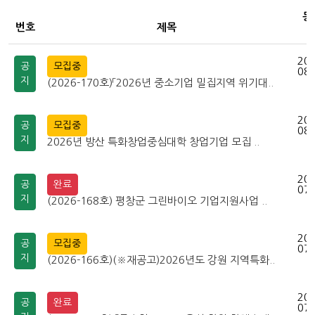
등
번호
제목
202
공
모집중
08-
지
(2026-170호)「2026년 중소기업 밀집지역 위기대..
202
공
모집중
08-
지
2026년 방산 특화창업중심대학 창업기업 모집 ..
202
공
완료
07-
지
(2026-168호) 평창군 그린바이오 기업지원사업 ..
202
공
모집중
07-
지
(2026-166호)(※재공고)2026년도 강원 지역특화..
202
공
완료
07-