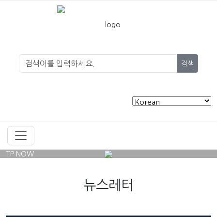
검색
TP NOW
뉴스레터