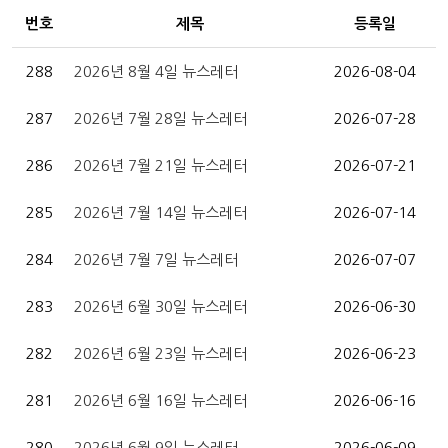
번호
제목
등록일
288
2026년 8월 4일 뉴스레터
2026-08-04
287
2026년 7월 28일 뉴스레터
2026-07-28
286
2026년 7월 21일 뉴스레터
2026-07-21
285
2026년 7월 14일 뉴스레터
2026-07-14
284
2026년 7월 7일 뉴스레터
2026-07-07
283
2026년 6월 30일 뉴스레터
2026-06-30
282
2026년 6월 23일 뉴스레터
2026-06-23
281
2026년 6월 16일 뉴스레터
2026-06-16
280
2026년 6월 9일 뉴스레터
2026-06-09