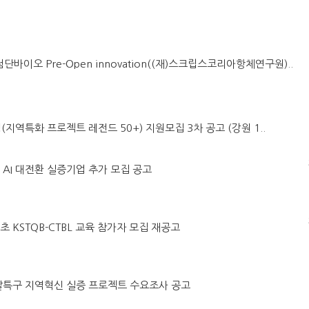
첨단바이오 Pre-Open innovation((재)스크립스코리아항체연구원)..
(지역특화 프로젝트 레전드 50+) 지원모집 3차 공고 (강원 1..
어 AI 대전환 실증기업 추가 모집 공고
초 KSTQB-CTBL 교육 참가자 모집 재공고
구개발특구 지역혁신 실증 프로젝트 수요조사 공고