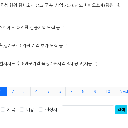
MO육성 항원 항체소재 뱅크 구축」 사업 2026년도 바이오소재(항원 · 항
헬스케어 AI 대전환 실증기업 모집 공고
진출(싱가포르) 지원 기업 추가 모집 공고
강원특별자치도 수소전문기업 육성지원사업 3차 공고(재공고)
1
2
3
4
5
6
7
8
9
10
Nex
제목
내용
작성자
검색