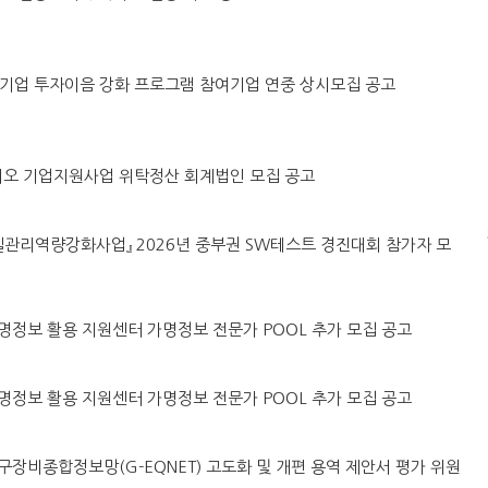
·벤처기업 투자이음 강화 프로그램 참여기업 연중 상시모집 공고
린바이오 기업지원사업 위탁정산 회계법인 모집 공고
털품질관리역량강화사업』 2026년 중부권 SW테스트 경진대회 참가자 모
원 가명정보 활용 지원센터 가명정보 전문가 POOL 추가 모집 공고
원 가명정보 활용 지원센터 가명정보 전문가 POOL 추가 모집 공고
강원연구장비종합정보망(G-EQNET) 고도화 및 개편 용역 제안서 평가 위원