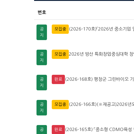
번호
(2026-170호)「2026년 중소기업
공
모집중
지
2026년 방산 특화창업중심대학 
공
모집중
지
(2026-168호) 평창군 그린바이
공
완료
지
(2026-166호)(※재공고)202
공
모집중
지
(2026-165호) 「중소형 CDMO육성
공
완료