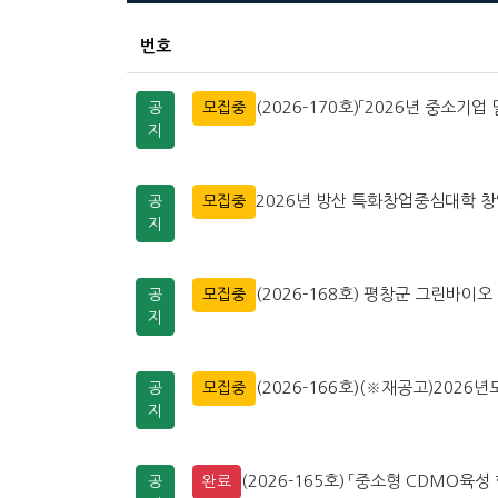
번호
(2026-170호)「2026년 중소기업
공
모집중
지
2026년 방산 특화창업중심대학 
공
모집중
지
(2026-168호) 평창군 그린바
공
모집중
지
(2026-166호)(※재공고)202
공
모집중
지
(2026-165호) 「중소형 CDMO육성
공
완료