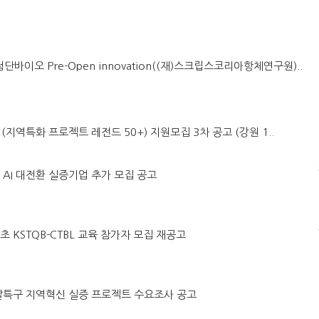
첨단바이오 Pre-Open innovation((재)스크립스코리아항체연구원)..
(지역특화 프로젝트 레전드 50+) 지원모집 3차 공고 (강원 1..
어 AI 대전환 실증기업 추가 모집 공고
초 KSTQB-CTBL 교육 참가자 모집 재공고
구개발특구 지역혁신 실증 프로젝트 수요조사 공고