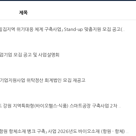
제목
 밀집지역 위기대응 체계 구축사업」 Stand-up 맞춤지원 모집 공고(..
창업기업 모집 공고 및 사업설명회
이오 기업지원사업 위탁정산 회계법인 모집 재공고
6년도 강원 지역특화형(바이오헬스·식품) 스마트공장 구축사업 2차 ..
 항원 항체소재 뱅크 구축」 사업 2026년도 바이오소재 (항원 · 항체) ..