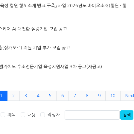
MO육성 항원 항체소재 뱅크 구축」 사업 2026년도 바이오소재(항원 · 항
헬스케어 AI 대전환 실증기업 모집 공고
진출(싱가포르) 지원 기업 추가 모집 공고
강원특별자치도 수소전문기업 육성지원사업 3차 공고(재공고)
1
2
3
4
5
6
7
8
9
10
Nex
제목
내용
작성자
검색