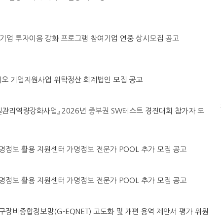
·벤처기업 투자이음 강화 프로그램 참여기업 연중 상시모집 공고
린바이오 기업지원사업 위탁정산 회계법인 모집 공고
털품질관리역량강화사업』 2026년 중부권 SW테스트 경진대회 참가자 모
원 가명정보 활용 지원센터 가명정보 전문가 POOL 추가 모집 공고
원 가명정보 활용 지원센터 가명정보 전문가 POOL 추가 모집 공고
강원연구장비종합정보망(G-EQNET) 고도화 및 개편 용역 제안서 평가 위원