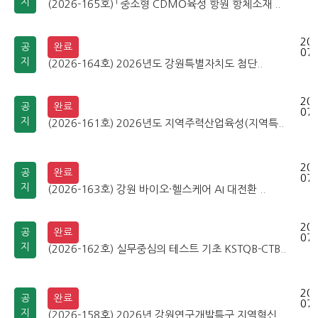
지
(2026-165호) 「중소형 CDMO육성 항원 항체소재 ..
202
공
완료
07-
지
(2026-164호) 2026년도 강원특별자치도 첨단..
202
공
완료
07-
지
(2026-161호) 2026년도 지역주력산업육성(지역특..
202
공
완료
07-
지
(2026-163호) 강원 바이오·헬스케어 AI 대전환 ..
202
공
완료
07-
지
(2026-162호) 실무중심의 테스트 기초 KSTQB-CTB..
202
공
완료
07-
지
(2026-158호) 2026년 강원연구개발특구 지역혁신..