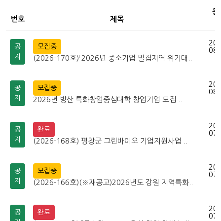
등
번호
제목
202
공
모집중
08-
지
(2026-170호)「2026년 중소기업 밀집지역 위기대..
202
공
모집중
08-
지
2026년 방산 특화창업중심대학 창업기업 모집 ..
202
공
완료
07-
지
(2026-168호) 평창군 그린바이오 기업지원사업 ..
202
공
모집중
07-
지
(2026-166호)(※재공고)2026년도 강원 지역특화..
202
공
완료
07-