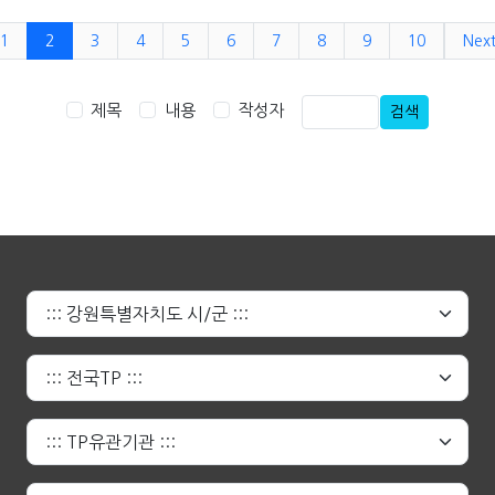
1
2
3
4
5
6
7
8
9
10
Nex
제목
내용
작성자
검색