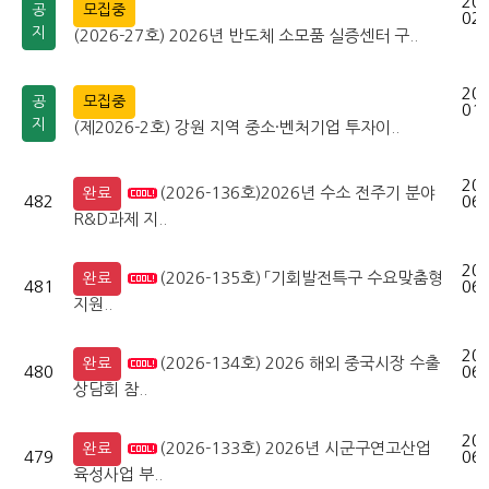
202
공
모집중
02-
지
(2026-27호) 2026년 반도체 소모품 실증센터 구..
202
공
모집중
01-
지
(제2026-2호) 강원 지역 중소·벤처기업 투자이..
202
(2026-136호)2026년 수소 전주기 분야
완료
482
06-
R&D과제 지..
202
(2026-135호) 「기회발전특구 수요맞춤형
완료
481
06-
지원..
202
(2026-134호) 2026 해외 중국시장 수출
완료
480
06-
상담회 참..
202
(2026-133호) 2026년 시군구연고산업
완료
479
06-
육성사업 부..