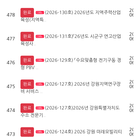
202
(2026-130호) 2026년도 지역주력산업
완료
478
06-
육성(지역특..
202
(2026-131호)「26년도 시군구 연고산업
완료
477
06-
육성사..
202
(2026-129호) 「수요맞춤형 전기구동 경
완료
476
06-
형 PBV ..
202
(2026-127호) 2026년 강원지역연구장
완료
475
06-
비 서비스 ..
202
(2026-127호)2026년 강원특별자치도
완료
474
06-
수소 전문기..
202
(2026-124호) 2026 강원 미래모빌리티
완료
473
06-