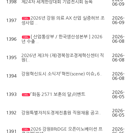
1398
제24차 세계한상대회 기업전시회 등록
06-09
2026년 강원 의료 AX 산업 실증허브 조
2026-
1397
06-09
성사업 ..
[ 산업통상부 / 한국생산성본부 ] 2026
2026-
1396
06-08
년 수출 ..
2026년 제3차 (재)경북창조경제혁신센터 직
2026-
1395
원(..
06-08
강원혁신도시 소식지「혁씬(scene) 이슈」 6..
2026-
1394
06-08
2026-
1393
「화동 2571 보훈의 달」이벤트
06-05
2026-
1392
강원특별자치도경제진흥원 직원채용 공고..
06-05
2026 강원BRIDGE 오픈이노베이션 프
2026-
1391