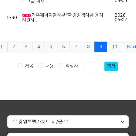
06-05
로그램「미래..
기후에너지환경부 『환경정책자금 융자
2026-
1390
06-02
지원사..
1
2
3
4
5
6
7
8
9
10
Nex
제목
내용
작성자
검색