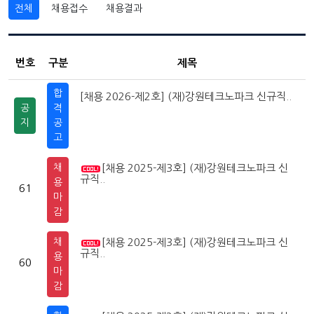
전체
채용접수
채용결과
번호
구분
제목
합
[채용 2026-제2호] (재)강원테크노파크 신규직..
2
0
공
격
지
공
고
채
[채용 2025-제3호] (재)강원테크노파크 신
2
0
규직..
용
61
마
감
채
[채용 2025-제3호] (재)강원테크노파크 신
2
0
규직..
용
60
마
감