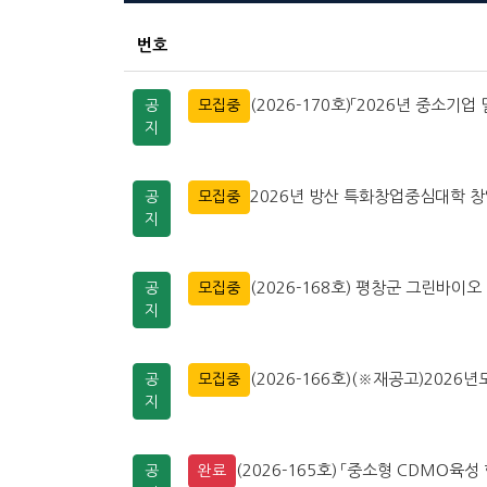
번호
(2026-170호)「2026년 중소기업
공
모집중
지
2026년 방산 특화창업중심대학 
공
모집중
지
(2026-168호) 평창군 그린바
공
모집중
지
(2026-166호)(※재공고)202
공
모집중
지
(2026-165호) 「중소형 CDMO육성
공
완료