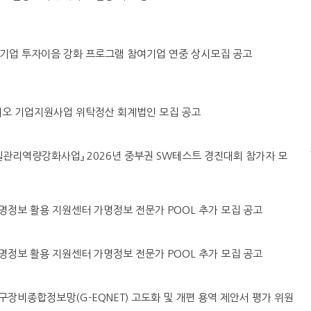
·벤처기업 투자이음 강화 프로그램 참여기업 연중 상시모집 공고
린바이오 기업지원사업 위탁정산 회계법인 모집 공고
털품질관리역량강화사업』 2026년 중부권 SW테스트 경진대회 참가자 모
원 가명정보 활용 지원센터 가명정보 전문가 POOL 추가 모집 공고
원 가명정보 활용 지원센터 가명정보 전문가 POOL 추가 모집 공고
강원연구장비종합정보망(G-EQNET) 고도화 및 개편 용역 제안서 평가 위원