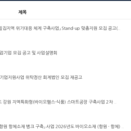
제목
 밀집지역 위기대응 체계 구축사업」 Stand-up 맞춤지원 모집 공고(..
창업기업 모집 공고 및 사업설명회
이오 기업지원사업 위탁정산 회계법인 모집 재공고
6년도 강원 지역특화형(바이오헬스·식품) 스마트공장 구축사업 2차 ..
 항원 항체소재 뱅크 구축」 사업 2026년도 바이오소재 (항원 · 항체) ..