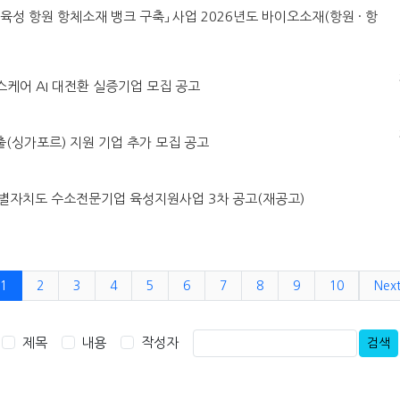
MO육성 항원 항체소재 뱅크 구축」 사업 2026년도 바이오소재(항원 · 항
헬스케어 AI 대전환 실증기업 모집 공고
진출(싱가포르) 지원 기업 추가 모집 공고
강원특별자치도 수소전문기업 육성지원사업 3차 공고(재공고)
1
2
3
4
5
6
7
8
9
10
Nex
제목
내용
작성자
검색