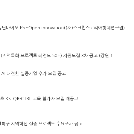
첨단바이오 Pre-Open innovation((재)스크립스코리아항체연구원)..
(지역특화 프로젝트 레전드 50+) 지원모집 3차 공고 (강원 1..
어 AI 대전환 실증기업 추가 모집 공고
초 KSTQB-CTBL 교육 참가자 모집 재공고
구개발특구 지역혁신 실증 프로젝트 수요조사 공고