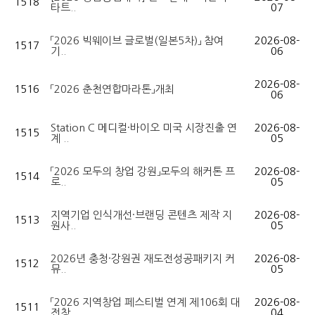
1518
타트..
07
「2026 빅웨이브 글로벌(일본5차)」 참여
2026-08-
1517
기..
06
2026-08-
1516
「2026 춘천연합마라톤」개최
06
Station C 메디컬·바이오 미국 시장진출 연
2026-08-
1515
계 ..
05
「2026 모두의 창업 강원」모두의 해커톤 프
2026-08-
1514
로..
05
지역기업 인식개선·브랜딩 콘텐츠 제작 지
2026-08-
1513
원사..
05
2026년 충청·강원권 재도전성공패키지 커
2026-08-
1512
뮤..
05
「2026 지역창업 페스티벌 연계 제106회 대
2026-08-
1511
전창..
04