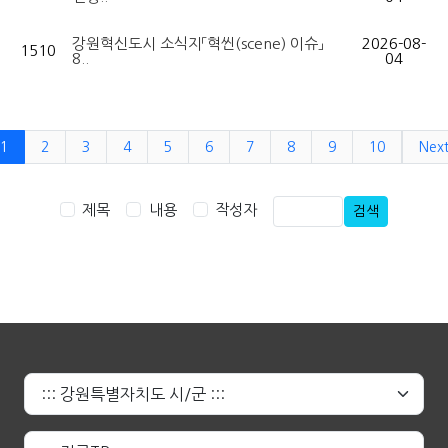
강원혁신도시 소식지「혁씬(scene) 이슈」
2026-08-
1510
8..
04
1
2
3
4
5
6
7
8
9
10
Nex
제목
내용
작성자
검색