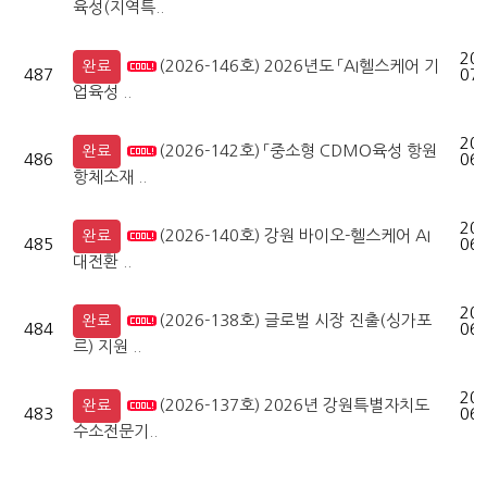
육성(지역특..
202
(2026-146호) 2026년도 「AI헬스케어 기
완료
487
07-
업육성 ..
202
(2026-142호) 「중소형 CDMO육성 항원
완료
486
06-
항체소재 ..
202
(2026-140호) 강원 바이오-헬스케어 AI
완료
485
06-
대전환 ..
202
(2026-138호) 글로벌 시장 진출(싱가포
완료
484
06-
르) 지원 ..
202
(2026-137호) 2026년 강원특별자치도
완료
483
06-
수소전문기..