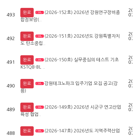
202
(2026-152호) 2026년 강원연구장비종
완료
493
07-
합정보망(..
202
(2026-151호) 2026년도 강원특별자치
완료
492
07-
도 탄소중립..
202
(2026-150호) 실무중심의 테스트 기초
완료
491
07-
KSTQB-BL ..
202
강원테크노파크 입주기업 모집 공고(강
완료
490
07-
릉)
202
(2026-149호) 2026년 시군구 연고산업
완료
489
07-
육성 협업..
202
(2026-147호) 2026년도 지역주력산업
완료
488
07-