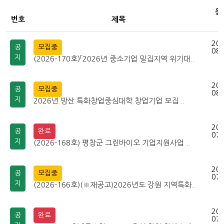
등
번호
제목
202
공
모집중
08-
지
(2026-170호)「2026년 중소기업 밀집지역 위기대..
202
공
모집중
08-
지
2026년 방산 특화창업중심대학 창업기업 모집 ..
202
공
완료
07-
지
(2026-168호) 평창군 그린바이오 기업지원사업 ..
202
공
모집중
07-
지
(2026-166호)(※재공고)2026년도 강원 지역특화..
202
공
완료
07-