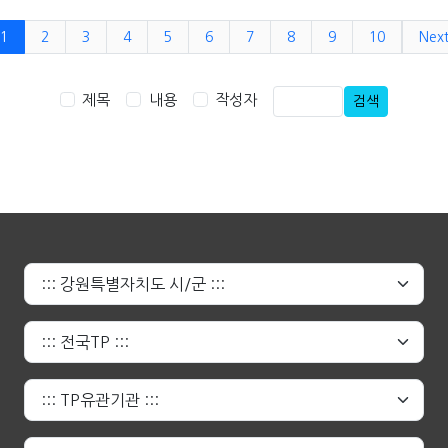
1
2
3
4
5
6
7
8
9
10
Nex
제목
내용
작성자
검색