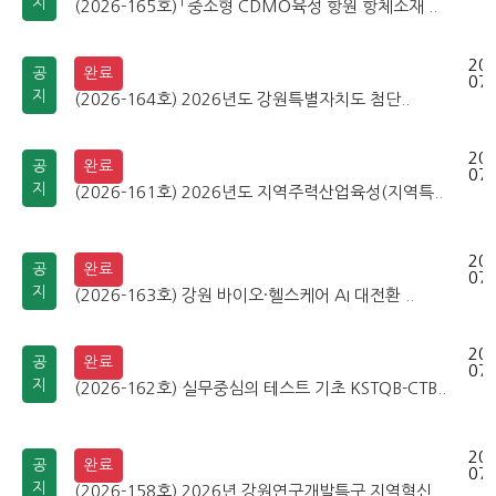
지
(2026-165호) 「중소형 CDMO육성 항원 항체소재 ..
202
공
완료
07-
지
(2026-164호) 2026년도 강원특별자치도 첨단..
202
공
완료
07-
지
(2026-161호) 2026년도 지역주력산업육성(지역특..
202
공
완료
07-
지
(2026-163호) 강원 바이오·헬스케어 AI 대전환 ..
202
공
완료
07-
지
(2026-162호) 실무중심의 테스트 기초 KSTQB-CTB..
202
공
완료
07-
지
(2026-158호) 2026년 강원연구개발특구 지역혁신..