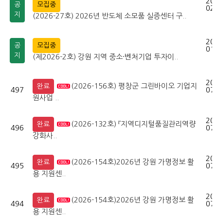
202
공
모집중
02-
지
(2026-27호) 2026년 반도체 소모품 실증센터 구..
202
공
모집중
01-
지
(제2026-2호) 강원 지역 중소·벤처기업 투자이..
202
(2026-156호) 평창군 그린바이오 기업지
완료
497
07-
원사업 ..
202
(2026-132호) 『지역디지털품질관리역량
완료
496
07-
강화사..
202
(2026-154호)2026년 강원 가명정보 활
완료
495
07-
용 지원센..
202
(2026-154호)2026년 강원 가명정보 활
완료
494
07-
용 지원센..