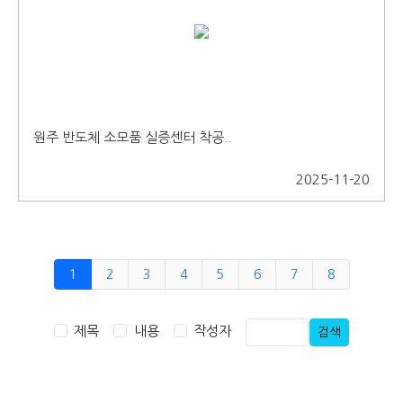
원주 반도체 소모품 실증센터 착공..
2025-11-20
1
2
3
4
5
6
7
8
제목
내용
작성자
검색