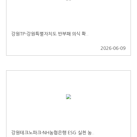
강원TP-강원특별자치도 반부패 의식 확..
2026-06-09
강원테크노파크-NH농협은행 ESG 실천 농..