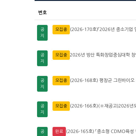
번호
(2026-170호)「2026년 중소기업
공
모집중
지
2026년 방산 특화창업중심대학 
공
모집중
지
(2026-168호) 평창군 그린바
공
모집중
지
(2026-166호)(※재공고)202
공
모집중
지
(2026-165호) 「중소형 CDMO육성
공
완료