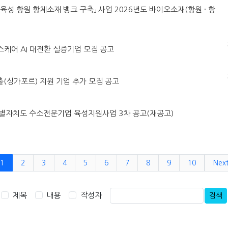
MO육성 항원 항체소재 뱅크 구축」 사업 2026년도 바이오소재(항원 · 항
헬스케어 AI 대전환 실증기업 모집 공고
진출(싱가포르) 지원 기업 추가 모집 공고
강원특별자치도 수소전문기업 육성지원사업 3차 공고(재공고)
1
2
3
4
5
6
7
8
9
10
Nex
제목
내용
작성자
검색