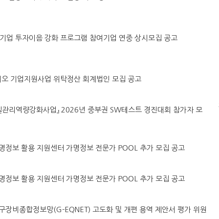
·벤처기업 투자이음 강화 프로그램 참여기업 연중 상시모집 공고
린바이오 기업지원사업 위탁정산 회계법인 모집 공고
털품질관리역량강화사업』 2026년 중부권 SW테스트 경진대회 참가자 모
원 가명정보 활용 지원센터 가명정보 전문가 POOL 추가 모집 공고
원 가명정보 활용 지원센터 가명정보 전문가 POOL 추가 모집 공고
강원연구장비종합정보망(G-EQNET) 고도화 및 개편 용역 제안서 평가 위원