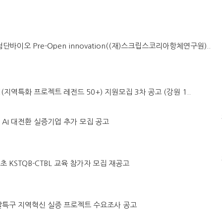
첨단바이오 Pre-Open innovation((재)스크립스코리아항체연구원)..
(지역특화 프로젝트 레전드 50+) 지원모집 3차 공고 (강원 1..
어 AI 대전환 실증기업 추가 모집 공고
초 KSTQB-CTBL 교육 참가자 모집 재공고
구개발특구 지역혁신 실증 프로젝트 수요조사 공고