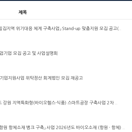
제목
 밀집지역 위기대응 체계 구축사업」 Stand-up 맞춤지원 모집 공고(..
창업기업 모집 공고 및 사업설명회
이오 기업지원사업 위탁정산 회계법인 모집 재공고
6년도 강원 지역특화형(바이오헬스·식품) 스마트공장 구축사업 2차 ..
 항원 항체소재 뱅크 구축」 사업 2026년도 바이오소재 (항원 · 항체) ..