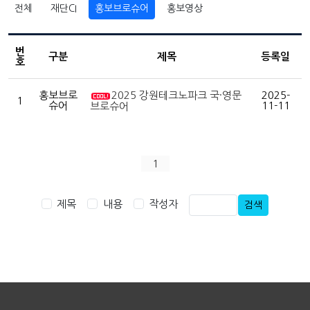
전체
재단CI
홍보브로슈어
홍보영상
번
구분
제목
등록일
호
홍보브로
2025 강원테크노파크 국·영문
2025-
1
슈어
11-11
브로슈어
1
제목
내용
작성자
검색